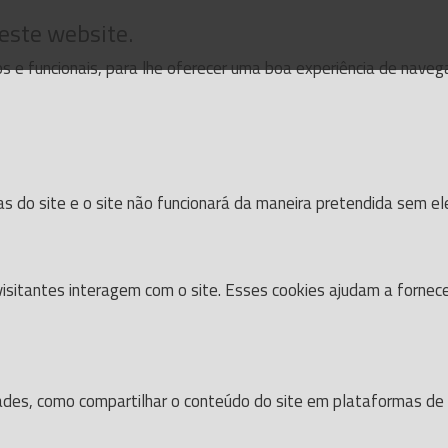
 este website.
cos e funcionais, para lhe oferecer uma boa experiência de nave
as do site e o site não funcionará da maneira pretendida sem el
isitantes interagem com o site. Esses cookies ajudam a fornec
dades, como compartilhar o conteúdo do site em plataformas de s