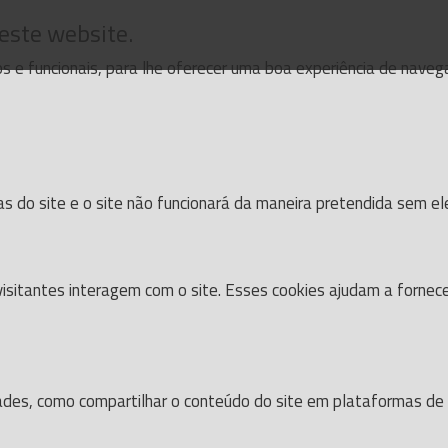
 este website.
cos e funcionais, para lhe oferecer uma boa experiência de nave
as do site e o site não funcionará da maneira pretendida sem el
isitantes interagem com o site. Esses cookies ajudam a fornec
dades, como compartilhar o conteúdo do site em plataformas de s