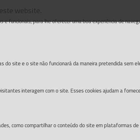
 este website.
cos e funcionais, para lhe oferecer uma boa experiência de nave
as do site e o site não funcionará da maneira pretendida sem el
isitantes interagem com o site. Esses cookies ajudam a fornec
dades, como compartilhar o conteúdo do site em plataformas de s