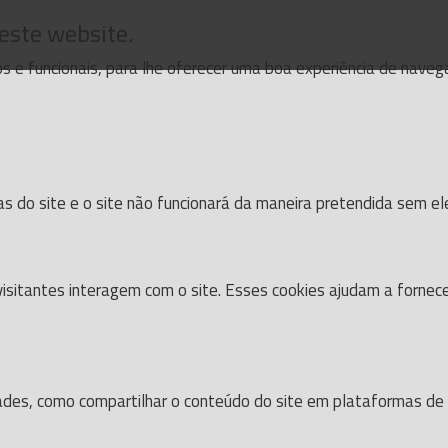
 este website.
cos e funcionais, para lhe oferecer uma boa experiência de nave
as do site e o site não funcionará da maneira pretendida sem el
isitantes interagem com o site. Esses cookies ajudam a fornec
dades, como compartilhar o conteúdo do site em plataformas de s