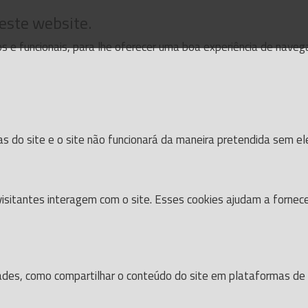
 este website.
cos e funcionais, para lhe oferecer uma boa experiência de nave
as do site e o site não funcionará da maneira pretendida sem el
isitantes interagem com o site. Esses cookies ajudam a fornec
dades, como compartilhar o conteúdo do site em plataformas de s